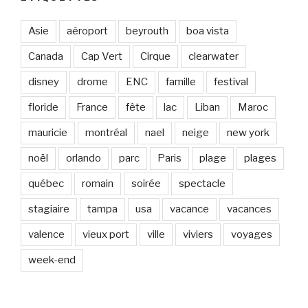
Asie
aéroport
beyrouth
boa vista
Canada
Cap Vert
Cirque
clearwater
disney
drome
ENC
famille
festival
floride
France
fête
lac
Liban
Maroc
mauricie
montréal
nael
neige
new york
noël
orlando
parc
Paris
plage
plages
québec
romain
soirée
spectacle
stagiaire
tampa
usa
vacance
vacances
valence
vieux port
ville
viviers
voyages
week-end