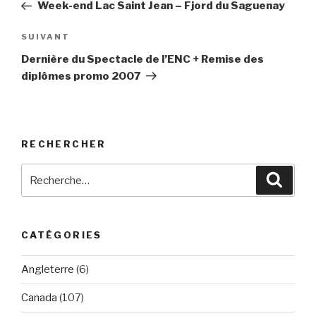
précédent
Week-end Lac Saint Jean – Fjord du Saguenay
l’article
SUIVANT
Article
suivant
Dernière du Spectacle de l’ENC + Remise des
diplômes promo 2007
RECHERCHER
Recherche
Reche
pour
:
CATÉGORIES
Angleterre
(6)
Canada
(107)