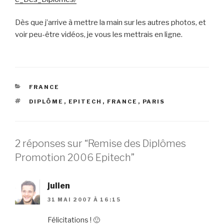
Dès que j’arrive à mettre la main sur les autres photos, et
voir peu-être vidéos, je vous les mettrais en ligne.
CATÉGORIES
FRANCE
ÉTIQUETTES
DIPLÔME
,
EPITECH
,
FRANCE
,
PARIS
2 réponses sur “Remise des Diplômes
Promotion 2006 Epitech”
julien
31 MAI 2007 À 16:15
Félicitations ! 🙂