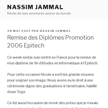
Aller
NASSIM JAMMAL
au
Récits de mes aventures autour du monde
contenu
principal
PUBLIÉ
28 MAI 2007
PAR
NASSIM JAMMAL
LE
Remise des Diplômes Promotion
2006 Epitech
Ce week-end je suis rentré en France pour la remise de
mon diplôme de fin d’études en informatique à l’Epitech.
Pour cette occasion l’école a sorti les grands moyens
pour soigner son image. Nous avons eu le droit à une
cérémonie digne des graduations à l’américaine, habillé
d’une Toge.
Ce fut aussi l’occasion de revoir des potes que je n’avais