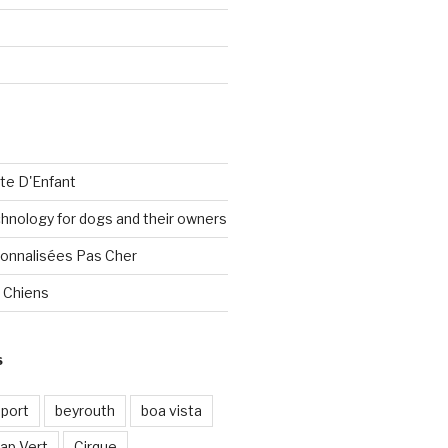
te D'Enfant
nology for dogs and their owners
onnalisées Pas Cher
 Chiens
S
port
beyrouth
boa vista
ap Vert
Cirque