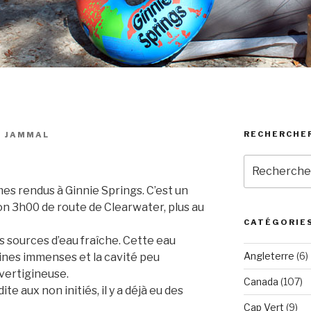
RECHERCHE
M JAMMAL
Recherche
pour
s rendus à Ginnie Springs. C’est un
:
on 3h00 de route de Clearwater, plus au
CATÉGORIE
s sources d’eau fraîche. Cette eau
Angleterre
(6)
ines immenses et la cavité peu
vertigineuse.
Canada
(107)
ite aux non initiés, il y a déjà eu des
Cap Vert
(9)