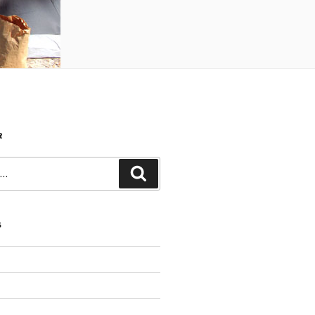
R
Recherche
S