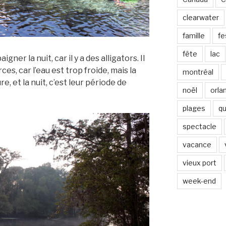
clearwater
famille
fe
fête
lac
gner la nuit, car il y a des alligators. Il
es, car l’eau est trop froide, mais la
montréal
, et la nuit, c’est leur période de
noël
orla
plages
q
spectacle
vacance
vieux port
week-end