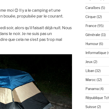
Caraïbes
(5)
me moi 😉 Il y a le camping et une
en bouée, propulsée par le courant.
Cirque
(12)
France
(95)
 soir, alors qu’il faisait déjà nuit. Nous
ns le noir. Je ne suis pas un
Générale
(11)
 dire que cela ne s’est pas trop mal
Humour
(6)
Informatique
(
Jeux
(2)
Liban
(32)
Maroc
(12)
Panama
(4)
République Tc
Suisse
(2)