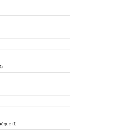
4)
hèque
(1)