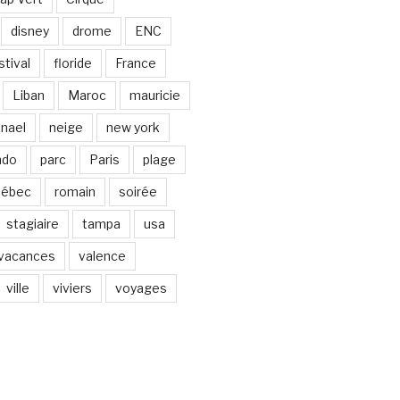
disney
drome
ENC
stival
floride
France
Liban
Maroc
mauricie
nael
neige
new york
ndo
parc
Paris
plage
uébec
romain
soirée
stagiaire
tampa
usa
vacances
valence
ville
viviers
voyages