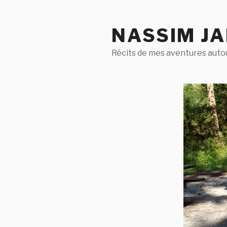
Aller
au
NASSIM J
contenu
principal
Récits de mes aventures aut