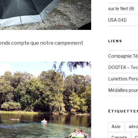
sur le Net
(8)
USA
(141)
LIENS
e rends compte que notre campement
Compagnie Tê
DOGTEK – Tech
Lunettes Pers
Médailles pour
ÉTIQUETTE
Asie
aéro
Canada
C