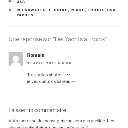
CATÉGORIES
USA
ÉTIQUETTES
CLEARWATER
,
FLORIDE
,
PLAGE
,
TROPIX
,
USA
,
YACHTS
Une réponse sur “Les Yachts à Tropix”
Romain
30 AVRIL 2011 À 0:06
Tres belles photos… ^^
je veux un gros bateau ^^
Laisser un commentaire
Votre adresse de messagerie ne sera pas publiée.
Les
champs obligatoires sont indiqués avec
*