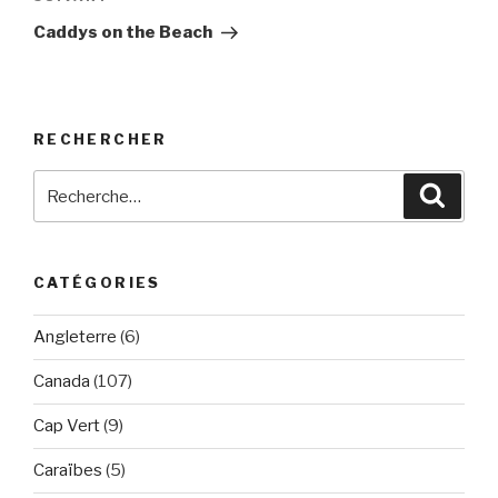
suivant
Caddys on the Beach
RECHERCHER
Recherche
Reche
pour
:
CATÉGORIES
Angleterre
(6)
Canada
(107)
Cap Vert
(9)
Caraïbes
(5)