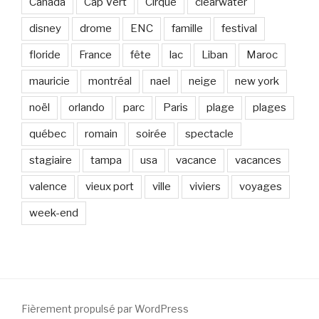
Canada
Cap Vert
Cirque
clearwater
disney
drome
ENC
famille
festival
floride
France
fête
lac
Liban
Maroc
mauricie
montréal
nael
neige
new york
noël
orlando
parc
Paris
plage
plages
québec
romain
soirée
spectacle
stagiaire
tampa
usa
vacance
vacances
valence
vieux port
ville
viviers
voyages
week-end
Fièrement propulsé par WordPress