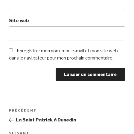
Site web
Enregistrer mon nom, mon e-mail et mon site web
dans le navigateur pour mon prochain commentaire.
Navigation
PRÉCÉDENT
Article
de
précédent
La Saint Patrick à Dunedin
l’article
SUIVANT
Article