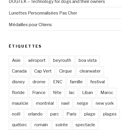
DOGTEK – Technology for dogs and their owners
Lunettes Personnalisées Pas Cher
Médailles pour Chiens
ÉTIQUETTES
Asie
aéroport
beyrouth
boa vista
Canada
Cap Vert
Cirque
clearwater
disney
drome
ENC
famille
festival
floride
France
fête
lac
Liban
Maroc
mauricie
montréal
nael
neige
new york
noël
orlando
parc
Paris
plage
plages
québec
romain
soirée
spectacle