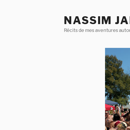
Aller
au
NASSIM J
contenu
principal
Récits de mes aventures aut