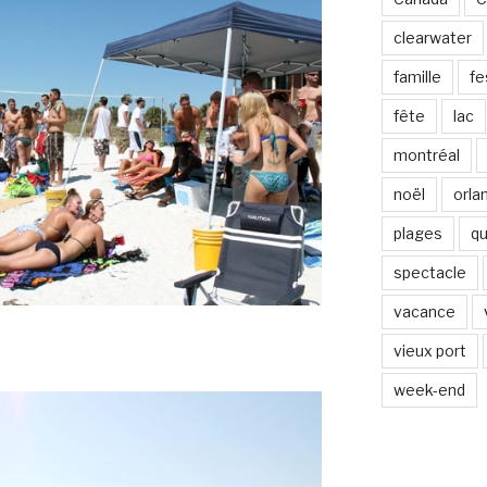
clearwater
famille
fe
fête
lac
montréal
noël
orla
plages
q
spectacle
vacance
vieux port
week-end