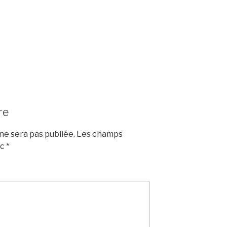
re
e sera pas publiée.
Les champs
ec
*