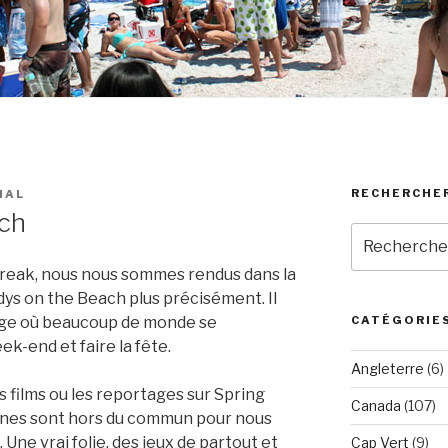
RECHERCHE
MAL
ch
Recherche
pour
Break, nous nous sommes rendus dans la
:
ddys on the Beach plus précisément. Il
lage où beaucoup de monde se
CATÉGORIE
ek-end et faire la fête.
Angleterre
(6)
 films ou les reportages sur Spring
Canada
(107)
ines sont hors du commun pour nous
Une vrai folie, des jeux de partout et
Cap Vert
(9)