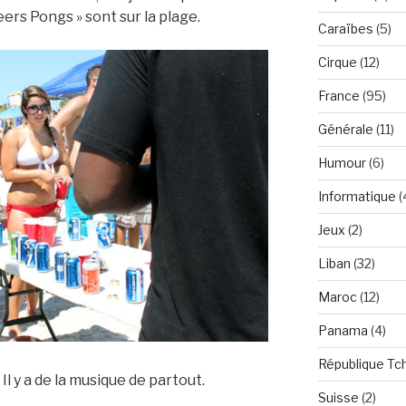
Beers Pongs » sont sur la plage.
Caraïbes
(5)
Cirque
(12)
France
(95)
Générale
(11)
Humour
(6)
Informatique
(
Jeux
(2)
Liban
(32)
Maroc
(12)
Panama
(4)
République Tc
l y a de la musique de partout.
Suisse
(2)