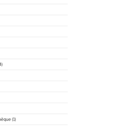
4)
hèque
(1)