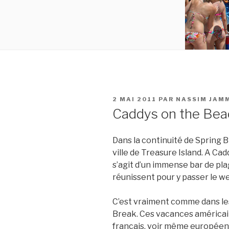
PUBLIÉ
2 MAI 2011
PAR
NASSIM JAM
LE
Caddys on the Bea
Dans la continuité de Spring 
ville de Treasure Island. A Ca
s’agit d’un immense bar de p
réunissent pour y passer le we
C’est vraiment comme dans les
Break. Ces vacances américa
français, voir même européen. 