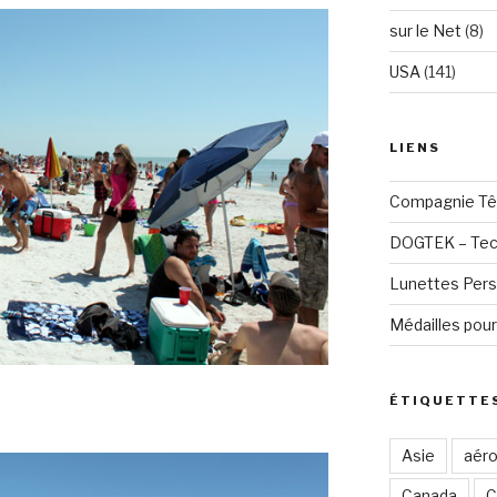
sur le Net
(8)
USA
(141)
LIENS
Compagnie Tê
DOGTEK – Tech
Lunettes Pers
Médailles pour
ÉTIQUETTE
Asie
aéro
Canada
C