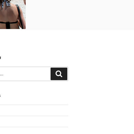
R
Recherche
S