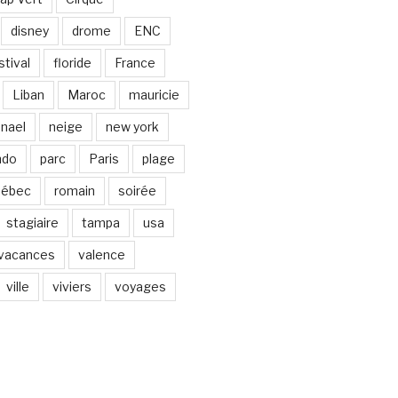
disney
drome
ENC
stival
floride
France
Liban
Maroc
mauricie
nael
neige
new york
ndo
parc
Paris
plage
uébec
romain
soirée
stagiaire
tampa
usa
vacances
valence
ville
viviers
voyages