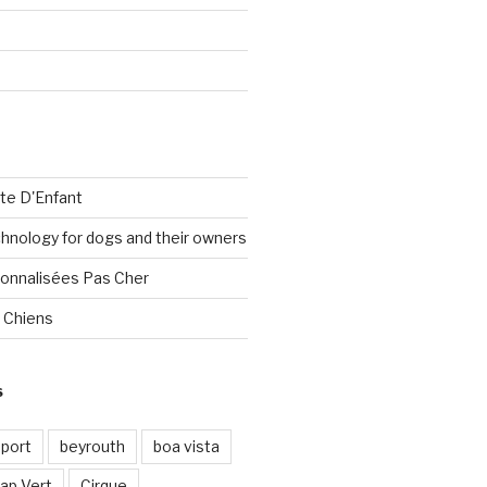
te D'Enfant
nology for dogs and their owners
onnalisées Pas Cher
 Chiens
S
port
beyrouth
boa vista
ap Vert
Cirque