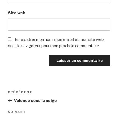
Site web
Enregistrer mon nom, mon e-mail et mon site web
dans le navigateur pour mon prochain commentaire.
Navigation
PRÉCÉDENT
Article
de
précédent
Valence sous la neige
l’article
SUIVANT
Article