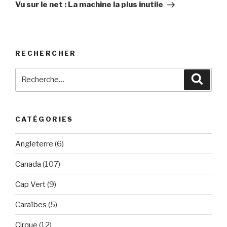
suivant
Vu sur le net : La machine la plus inutile
RECHERCHER
Recherche
Reche
pour
:
CATÉGORIES
Angleterre
(6)
Canada
(107)
Cap Vert
(9)
Caraïbes
(5)
Cirque
(12)