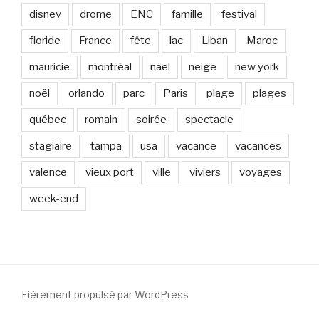
disney
drome
ENC
famille
festival
floride
France
fête
lac
Liban
Maroc
mauricie
montréal
nael
neige
new york
noël
orlando
parc
Paris
plage
plages
québec
romain
soirée
spectacle
stagiaire
tampa
usa
vacance
vacances
valence
vieux port
ville
viviers
voyages
week-end
Fièrement propulsé par WordPress