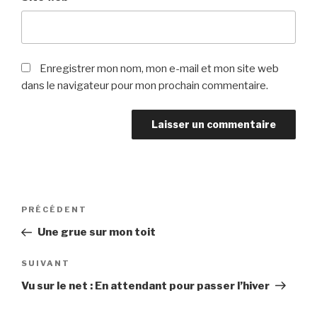
Enregistrer mon nom, mon e-mail et mon site web
dans le navigateur pour mon prochain commentaire.
Navigation
PRÉCÉDENT
Article
de
précédent
Une grue sur mon toit
l’article
SUIVANT
Article
suivant
Vu sur le net : En attendant pour passer l’hiver