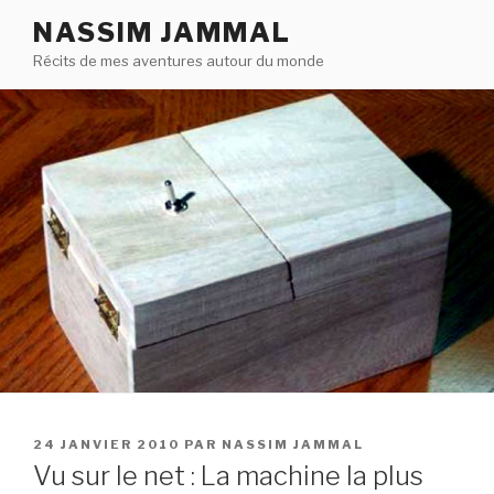
Aller
NASSIM JAMMAL
au
Récits de mes aventures autour du monde
contenu
principal
PUBLIÉ
24 JANVIER 2010
PAR
NASSIM JAMMAL
LE
Vu sur le net : La machine la plus