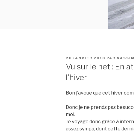
PUBLIÉ
28 JANVIER 2010
PAR
NASSI
LE
Vu sur le net : En 
l’hiver
Bon j’avoue que cet hiver com
Donc je ne prends pas beauco
moi.
Je voyage donc grâce à interne
assez sympa, dont cette derni