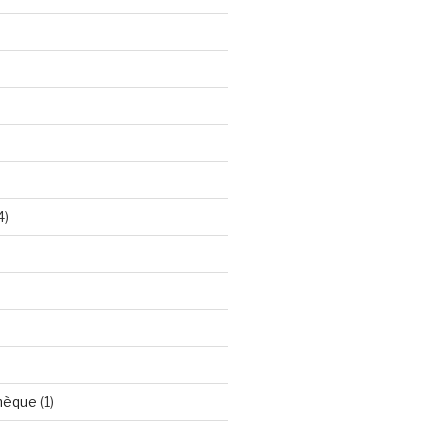
4)
hèque
(1)