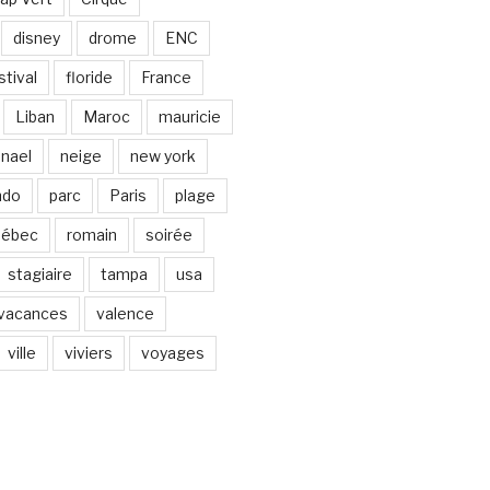
disney
drome
ENC
stival
floride
France
Liban
Maroc
mauricie
nael
neige
new york
ndo
parc
Paris
plage
uébec
romain
soirée
stagiaire
tampa
usa
vacances
valence
ville
viviers
voyages