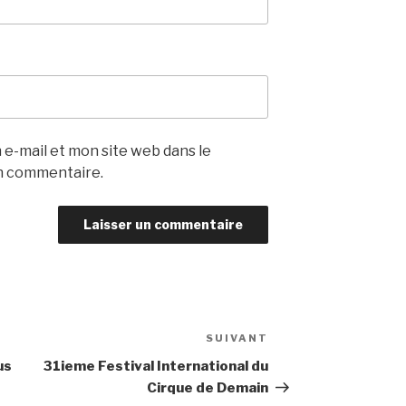
e-mail et mon site web dans le
n commentaire.
SUIVANT
Article
suivant
us
31ieme Festival International du
Cirque de Demain