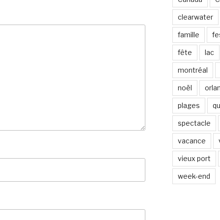
clearwater
famille
fe
fête
lac
montréal
noël
orla
plages
q
spectacle
vacance
vieux port
week-end