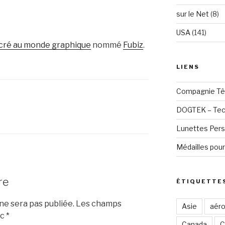
sur le Net
(8)
USA
(141)
acré au monde graphique
nommé
Fubiz
.
LIENS
Compagnie Tê
DOGTEK – Tech
Lunettes Pers
Médailles pour
re
ÉTIQUETTE
e sera pas publiée.
Les champs
Asie
aéro
ec
*
Canada
C