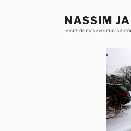
Aller
au
NASSIM J
contenu
principal
Récits de mes aventures aut