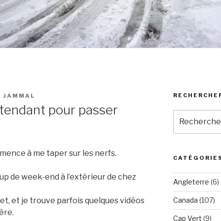
RECHERCHE
M JAMMAL
attendant pour passer
Recherche
pour
:
mence à me taper sur les nerfs.
CATÉGORIE
up de week-end à l’extérieur de chez
Angleterre
(6)
t, et je trouve parfois quelques vidéos
Canada
(107)
ère.
Cap Vert
(9)