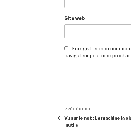
Site web
Enregistrer mon nom, mon 
navigateur pour mon prochai
Navigation
PRÉCÉDENT
Article
de
précédent
Vu sur le net : La machine la pl
inutile
l’article