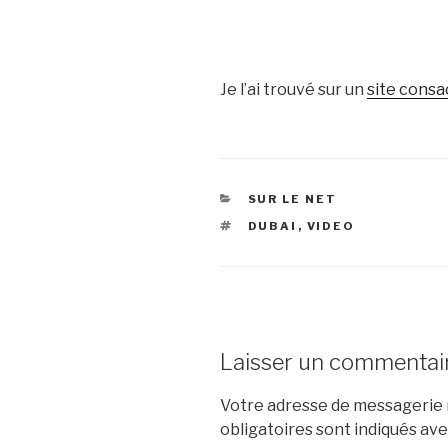
Je l’ai trouvé sur un
site cons
CATÉGORIES
SUR LE NET
ÉTIQUETTES
DUBAI
,
VIDEO
Laisser un commentai
Votre adresse de messagerie n
obligatoires sont indiqués av