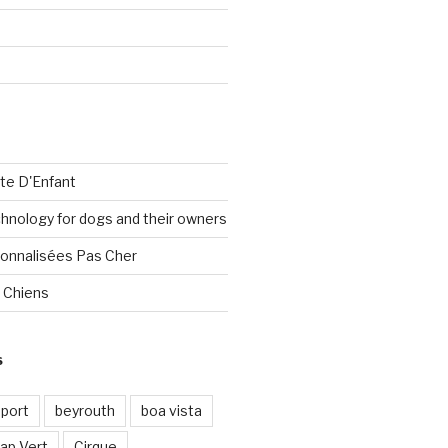
te D'Enfant
nology for dogs and their owners
onnalisées Pas Cher
 Chiens
S
port
beyrouth
boa vista
ap Vert
Cirque