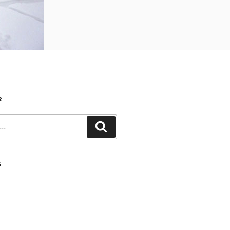
R
Recherche
S